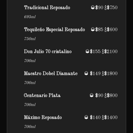
Tradicional Reposado
🥃$90 🍾$750
695ml
Tequileño Especial Reposado
🥃$85 🍾$600
750ml
Don Julio 70 cristalino
🥃$155 🍾$2100
700ml
Maestro Dobel Diamante
🥃 $149 🍾$1800
700ml
Centenario Plata
🥃 $90 🍾$800
700ml
Máximo Reposado
🥃 $140 🍾$1400
700ml