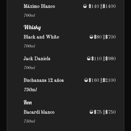
Máximo Blanco
🥃 $140 🍾$1400
700ml
Whisky
Black and White
🥃$80 🍾$700
700ml
Jack Daniels
🥃$110 🍾$980
700ml
Buchanans 12 años
🥃$160 🍾$2100
750ml
Ron
Bacardi blanco
🥃$75 🍾$750
750ml