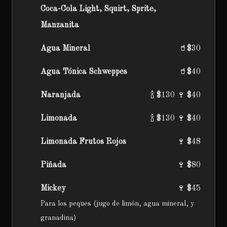
Coca-Cola Light, Squirt, Sprite,
Manzanita
Agua Mineral
🥤$30
Agua Tónica Schweppes
🥤$40
Naranjada
🍾 $130 🍷 $40
Limonada
🍾 $130 🍷 $40
Limonada Frutos Rojos
🍷 $48
Piñada
🍷 $80
Mickey
🍷 $45
Para los peques (jugo de limón, agua mineral, y
granadina)