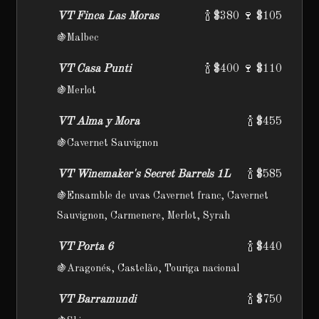
VT Finca Las Moras
🍾 $380 🍷 $105
🍇Malbec
VT Casa Punti
🍾 $400 🍷 $110
🍇Merlot
VT Alma y Mora
🍾 $455
🍇Cavernet Sauvignon
VT Winemaker's Secret Barrels 1L
🍾 $585
🍇Ensamble de uvas Cavernet franc, Cavernet
Sauvignon, Carmenere, Merlot, Syrah
VT Porta 6
🍾 $440
🍇Aragonés, Castelão, Touriga nacional
VT Barramundi
🍾 $750