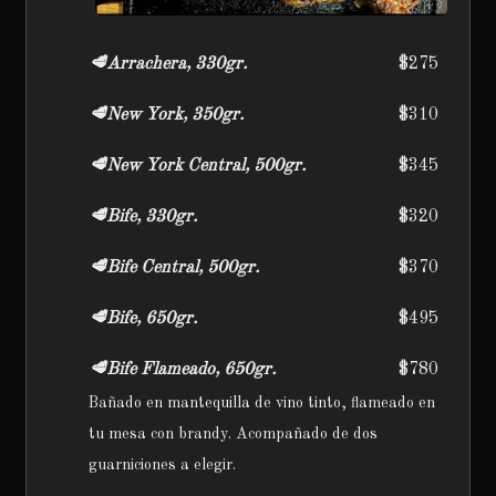
🥩Arrachera, 330gr.
$275
🥩New York, 350gr.
$310
🥩New York Central, 500gr.
$345
🥩Bife, 330gr.
$320
🥩Bife Central, 500gr.
$370
🥩Bife, 650gr.
$495
🥩Bife Flameado, 650gr.
$780
Bañado en mantequilla de vino tinto, flameado en
tu mesa con brandy. Acompañado de dos
guarniciones a elegir.