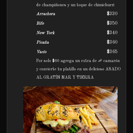
de champiñones y un toque de chimichurri
$330
Arrachera
$350
Bife
$340
New York
$360
Picaña
$365
Vacío
Por solo $60 agrega un extra de 🦐 camarón
y convierte tu platillo en un delicioso ASADO
AL GRATÍN MAR Y TIERRA