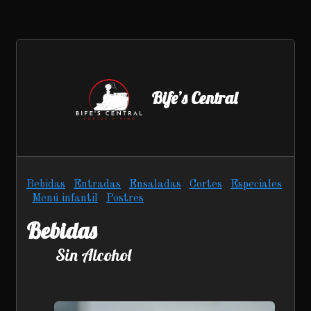
Bife’s Central
Bebidas
Entradas
Ensaladas
Cortes
Especiales
Menú infantil
Postres
Bebidas
Sin Alcohol