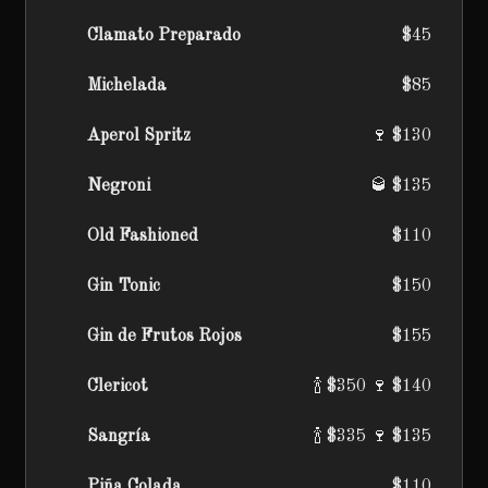
Clamato Preparado
$45
Michelada
$85
Aperol Spritz
🍷 $130
Negroni
🥃 $135
Old Fashioned
$110
Gin Tonic
$150
Gin de Frutos Rojos
$155
Clericot
🍾 $350 🍷 $140
Sangría
🍾 $335 🍷 $135
Piña Colada
$110