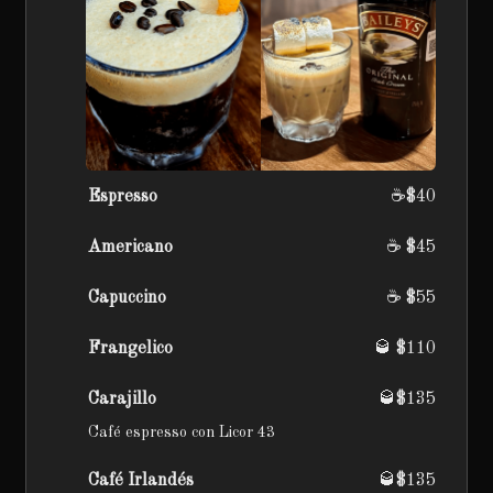
Espresso
☕️$40
Americano
☕️ $45
Capuccino
☕️ $55
Frangelico
🥃 $110
Carajillo
🥃$135
Café espresso con Licor 43
Café Irlandés
🥃$135