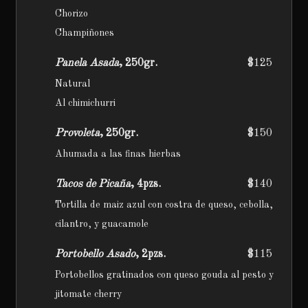
Chorizo
Champiñones
Panela Asada
, 250gr.
$125
Natural
Al chimichurri
Provoleta
, 250gr.
$150
Ahumada a las finas hierbas
Tacos de Picaña
, 4pzs.
$140
Tortilla de maiz azul con costra de queso, cebolla,
cilantro, y guacamole
Portobello Asado
, 2pzs.
$115
Portobellos gratinados con queso gouda al pesto y
jitomate cherry