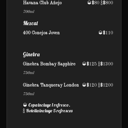
Havana Club Añejo
🥃$80 🍾$800
700ml
Mezcal
400 Conejos Joven
🥃$110
Ginebra
Ginebra Bombay Sapphire
🥃$125 🍾$1300
750ml
Ginebra Tanqueray London
🥃$120 🍾$1200
750ml
🥃 Copa incluye 1 refresco.
🍾 Botella incluye 5 refrescos