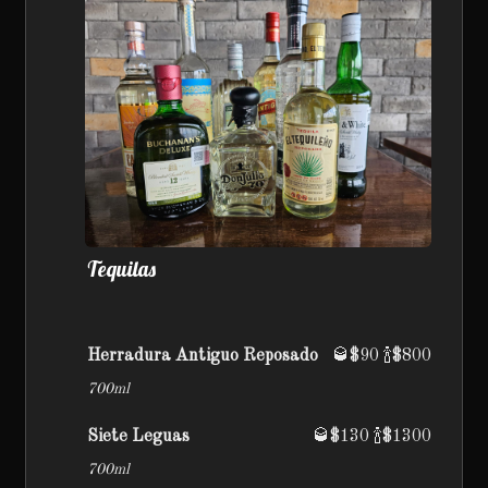
Tequilas
Herradura Antiguo Reposado
🥃$90 🍾$800
700ml
Siete Leguas
🥃$130 🍾$1300
700ml