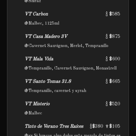
🍇Shiraz
VT Carbon
🍾 $585
🍇Malbec, 1125ml
VT Casa Madero 3V
🍾 $875
🍇Cavernet Sauvignon, Merlot, Tempranillo
VT Mala Vida
🍾 $600
🍇Tempranillo, Cavernet Sauvignon, Monastrell
VT Santo Tomas 31.8
🍾 $665
🍇Tempranillo, cavernet y syrah
VT Misterio
🍾 $520
🍇Malbec
Tinto de Verano Tres Raíces
🍾$380 🍷$105
🍇🍬 Si buscas algo dulce esta mezcla de tintos es