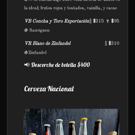
la ideal; frutos rojos y tostados, vainilla, y cacao
VB Concha y Toro Exportación
🍾 $315 🍷 $95
🍇 Sauvignon
VR Blanc de Zinfandel
🍾 $310
🍇Zinfandel
📢 Descorche de botella $400
Cerveza Nacional