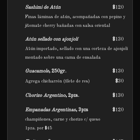
Sashimi de Atún
$120
Finas láminas de atún, acompañadas con pepino y
jitomate cherry bañadas con salsa oriental
Atún sellado con ajonjolí
$130
Atún importado, sellado con una corteza de ajonjolí
montado sobre una cama de ensalada
Guacamole
, 250gr.
$130
$30
Agrega chicharrón (filete de res)
Chorizo Argentino
, 2pzs.
$130
Empanadas Argentinas
, 3pzs
$120
champiñones, carne y chorizo c/ queso
1pza. por $45