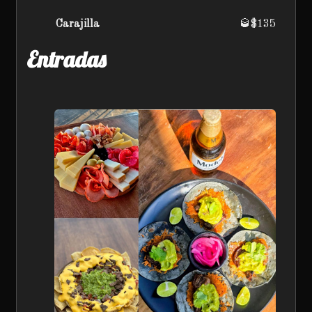
Carajilla
🥃$135
Entradas