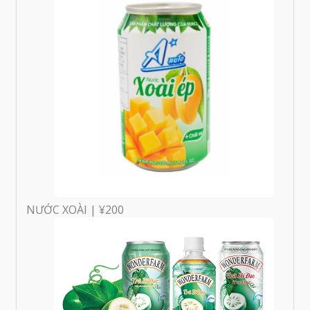
NƯỚC XOÀI | ¥200