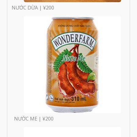
NƯỚC DỪA | ¥200
NƯỚC ME | ¥200