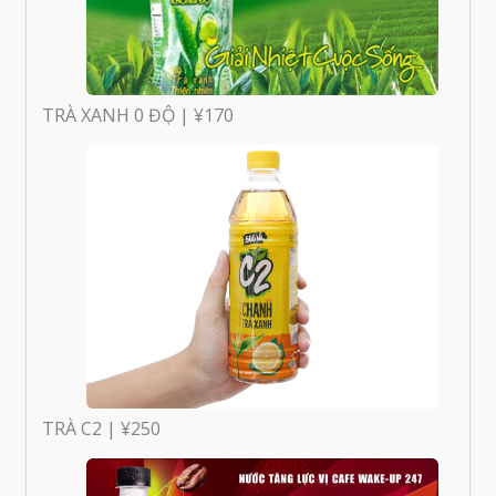
TRÀ XANH 0 ĐỘ | ¥170
TRÀ C2 | ¥250