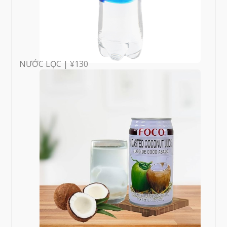
NƯỚC LỌC | ¥130