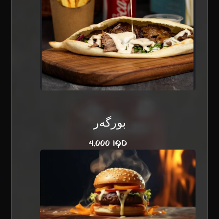
بورگەر
4,000 IQD