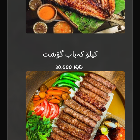
کیلۆ کەباب گۆشت
30,000 IQD