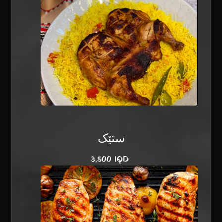
ستێک
3,500 IQD