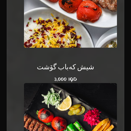
شيش کەباب گۆشت
3,000 IQD