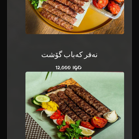
نەفر کەباب گۆشت
12,000 IQD