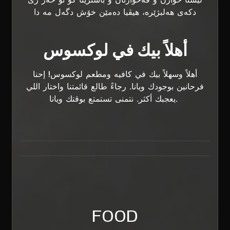
لیستا خوارن و ڤەخوارنان و باشترینا کو تو حەز ژێ
دکەی هەلبژێرە، هیڤیا دەمێن خۆش دگەل مە دا
أهلاً بيك في لوكسوس
أهلاً وسهلاً بيك في كافيه ومطعم لوكسوس! إحنا
فرحانين بوجودك ويانا. رجاءً طالع قائمتنا واختار اللي
يعجبك أكثر. نتمنى تستمتع بوقتك ويانا.
FOOD