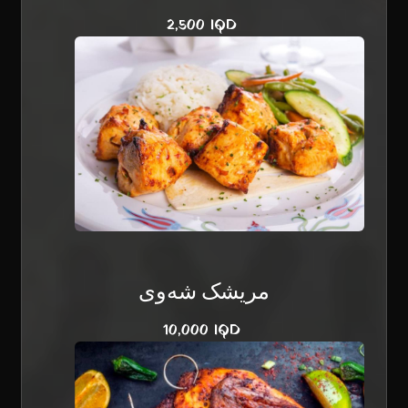
2,500 IQD
مریشک شەوی
10,000 IQD