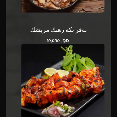
نەفر تکە رهنك مريشك
10,000 IQD