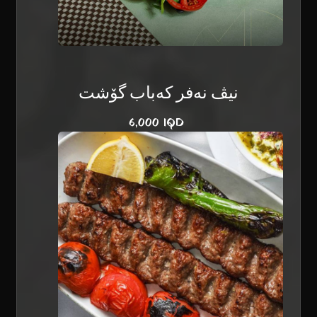
نيڤ نەفر کەباب گۆشت
6,000 IQD