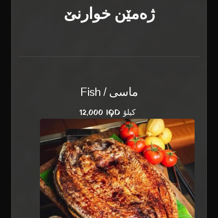
ژەمێن خوارنێ
Fish / ماسی
12,000 IQD کیلۆ