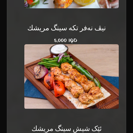
نيڤ نەفر تکە سينگ مريشك
5,000 IQD
ئێک شیش سينگ مريشك