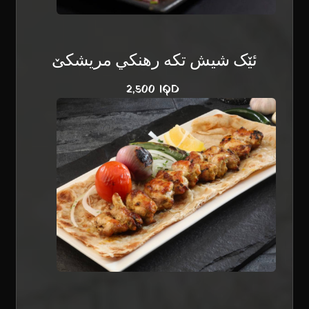
ئێک شیش تکە رهنكي مریشكێ
2,500 IQD