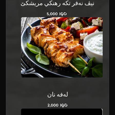
نيڤ نەفر تکە رهنكي مریشكێ
5,000 IQD
لەفە نان
2,000 IQD