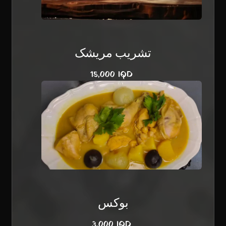
تشریب مریشک
15,000 IQD
بوكس
3,000 IQD