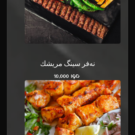
نەفر سينگ مريشك
10,000 IQD