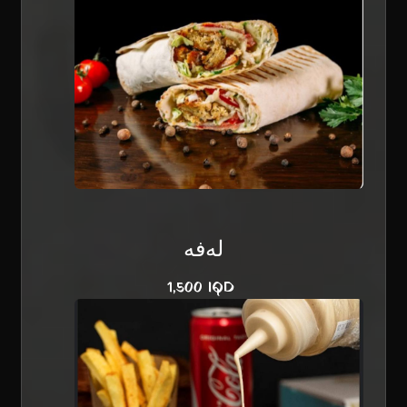
لەفە
1,500 IQD