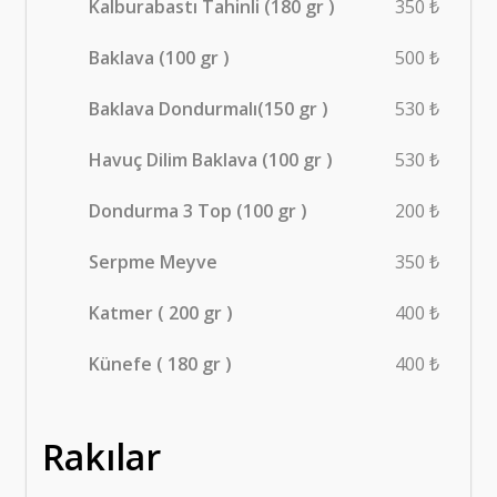
Kalburabastı Tahinli (180 gr )
350 ₺
Baklava (100 gr )
500 ₺
Baklava Dondurmalı(150 gr )
530 ₺
Havuç Dilim Baklava (100 gr )
530 ₺
Dondurma 3 Top (100 gr )
200 ₺
Serpme Meyve
350 ₺
Katmer ( 200 gr )
400 ₺
Künefe ( 180 gr )
400 ₺
Rakılar