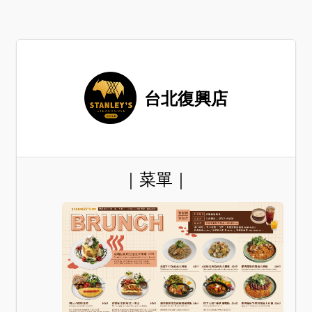
台北復興店
｜菜單｜