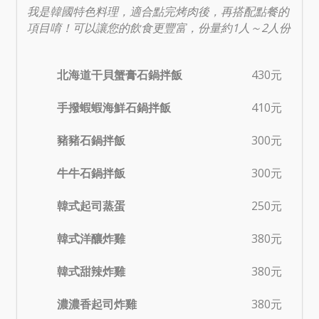
我是韓國特色料理，適合點完烤肉後，再搭配點餐的
項目唷！可以讓您的飲食更豐富，份量約1人～2人份
北海道干貝蟹膏石鍋拌飯
430元
手撥蝦蝦海鮮石鍋拌飯
410元
豬豬石鍋拌飯
300元
牛牛石鍋拌飯
300元
韓式起司蒸蛋
250元
韓式洋釀炸雞
380元
韓式甜辣炸雞
380元
濃濃香起司炸雞
380元