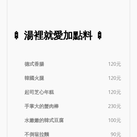
🍢 湯裡就愛加點料 🍢
德式香腸
120元
韓國火腿
120元
起司芝心年糕
120元
手掌大的蟹肉棒
230元
水嫩嫩的韓式豆腐
100元
不倒翁拉麵
90元