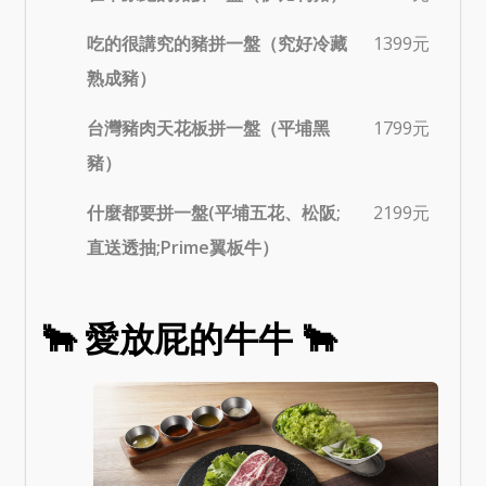
吃的很講究的豬拼一盤（究好冷藏
1399元
熟成豬）
台灣豬肉天花板拼一盤（平埔黑
1799元
豬）
什麼都要拼一盤(平埔五花、松阪;
2199元
直送透抽;Prime翼板牛）
🐂 愛放屁的牛牛 🐂