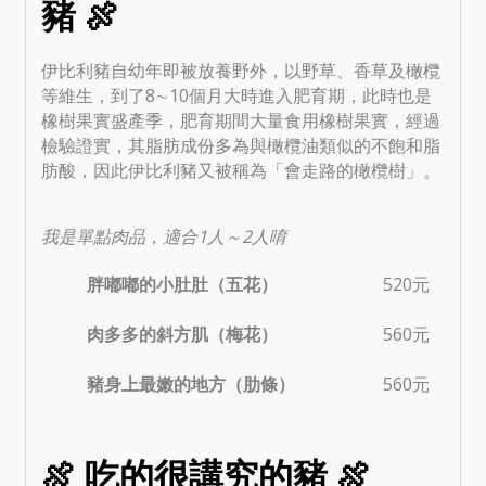
豬 🍖
伊比利豬自幼年即被放養野外，以野草、香草及橄欖
等維生，到了8∼10個月大時進入肥育期，此時也是
橡樹果實盛產季，肥育期間大量食用橡樹果實，經過
檢驗證實，其脂肪成份多為與橄欖油類似的不飽和脂
肪酸，因此伊比利豬又被稱為「會走路的橄欖樹」。
我是單點肉品，適合1人～2人唷
胖嘟嘟的小肚肚（五花）
520元
肉多多的斜方肌（梅花）
560元
豬身上最嫩的地方（肋條）
560元
🍖 吃的很講究的豬 🍖