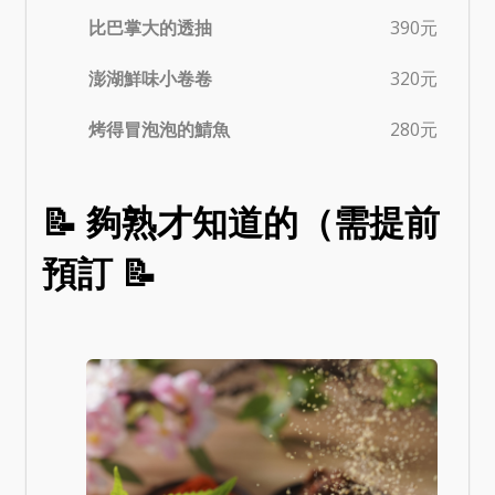
比巴掌大的透抽
390元
澎湖鮮味小卷卷
320元
烤得冒泡泡的鯖魚
280元
📝 夠熟才知道的（需提前
預訂 📝