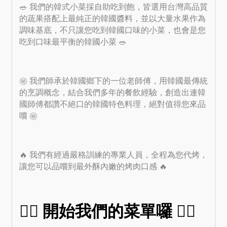
🥗 我們的韓式小菜採自助吃到飽，皆選用台灣高品質
的蔬果搭配上最純正的韓國醬料，並以大量水果作為
調味基底，不只讓您吃到韓國口味的小菜，也會是您
吃到口味最平衡的韓國小菜 🥗
㊙️ 我們師承於韓國鄉下的一位老師傅，用韓國最傳統
的烹調概念，結合我們多年的餐飲經驗，創造出連韓
國師傅都讚不絕口的韓國特色料理，絕對值得您來品
嚐 ㊙️
🔥 我們有經過嚴格訓練的專業人員，全程為您代烤，
讓您可以品嚐到最外酥內嫩的烤肉口感 🔥
👇🏻 開始我們的菜單囉 👇🏻