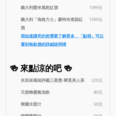
義大利愛米風乾紅酒
1399元
義大利「海格力士」蒙特布查諾紅
1399元
酒
我知道講究的您需要了解更多，「點我」可以
看到每款酒的詳細說明唷
🍻 來點涼的吧 🍻
米其林風味評鑑三星獎-蟬覓美人茶
220元
天然蜂蜜氣泡飲
80元
韓國水梨汁
50元
韓國葡萄汁
50元