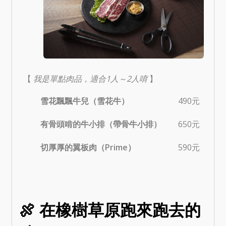
【
我是單點肉品，適合1人～2人唷
】
雪花飄飄牛兒（雪花牛）
490元
有骨頭啃的牛小排（帶骨牛小排）
650元
切厚厚的翼板肉（Prime）
590元
🍖 在橡樹草原跑來跑去的