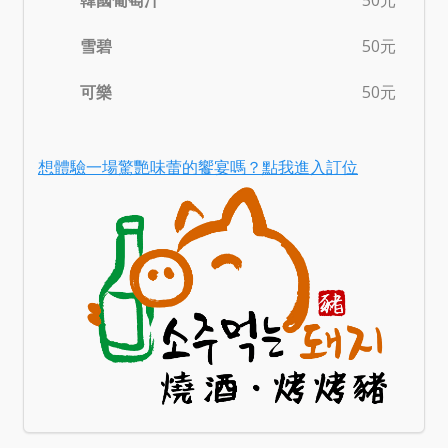
雪碧
50元
可樂
50元
想體驗一場驚艷味蕾的饗宴嗎？點我進入訂位