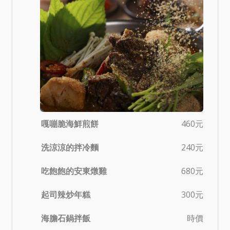
嘎嘣脆海鮮煎餅
460元
洗涼涼的拌冷麵
240元
吃飽飽的安東燉雞
680元
起司辣炒年糕
300元
海膽石鍋拌飯
時價