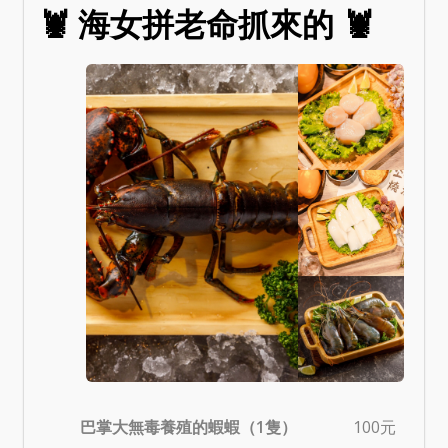
🦞 海女拼老命抓來的 🦞
巴掌大無毒養殖的蝦蝦（1隻）
100元