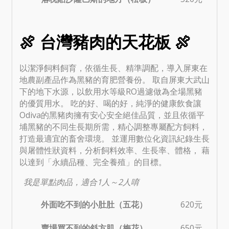
🍖 台灣豬肉的天花板 🍖
以潔淨飼料飼育，依循生長、精準調配，導入屏東在
地農副產品作為黑豬的育肥營養份。 取自屏東大武山
下的地下水源，以飲用水等級RO過濾做為全場黑豬
的優質用水。 吃的好、喝的好，純淨的健康飲食讓
Odiva的黑豬肉擁有安心安全絕佳品質，並且依循平
埔黑豬的不同生長期所需，精心調整專屬配方飼料，
打造最適宜的畜舍環境。 並運用數位化資訊紀錄生長
與屠體性狀資料，分析飼料效率、生長率、體格， 藉
以達到「永續品種、完全養殖」的目標。
我是單點肉品，適合1人～2人唷
外面吃不到的小肚肚（五花）
620元
賣場買不到的斜方肌（梅花）
650元