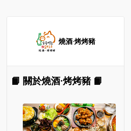
燒酒·烤烤豬
📙 關於燒酒·烤烤豬 📙