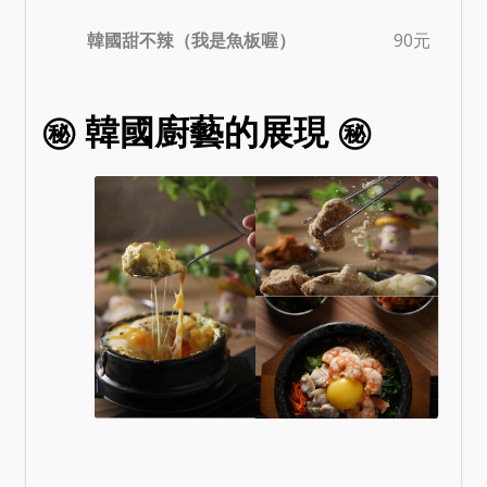
韓國甜不辣（我是魚板喔）
90元
㊙️ 韓國廚藝的展現 ㊙️