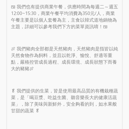
🍱 我們也有提供商業午餐，供應時間為每週二～週五
12:00~15:30，商業午餐平均消費為350元/人，商業
午餐主要是以個人套餐為主，主食以韓式道地鍋物為
主題，詳細可以參考我們下方的菜單資訊唷！🍱
🍖 我們豬肉全部都是天然豬肉，天然豬肉是指皆以純
天然食物作為飼料，並且以乾淨、愉悅、舒適等重
點，嚴格控管成長過程、成長環境、成長狀態下而養
大的豬豬🍖
🥬 我們提供的生菜，皆是使用最高品質的有機栽種蔬
菜，是「喝豆漿、吃益生菌、聽音樂長大的健康活蔬
菜」，除了美味與新鮮外，安全夠看的到，如水果般
甘甜的蔬菜 🥬