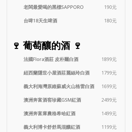
老闆最愛喝的黑標SAPPORO
190元
台啤18天生啤酒
180元
🍷 葡萄釀的酒 🍷
法國Flora酒莊 皮朴爾白酒
1899元
紐西蘭隱世小屋酒莊麗絲玲白酒
1799元
義大利海灣原維蘇威火山格雷白酒
1699元
澳洲奔富酒窖珍藏GSM紅酒
2499元
澳洲奔富庫農格希哈紅酒
1499元
義大利博卡舒舒馬混釀紅酒
1199元