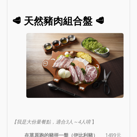
🥩 天然豬肉組合盤 🥩
【我是大份量餐點，適合3人～4人唷
】
在草原跑的豬拼一盤（伊比利豬）
1499元