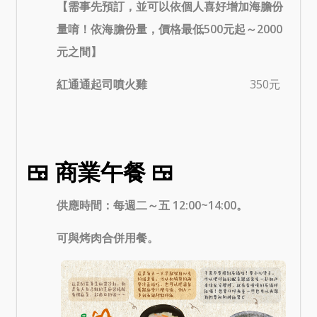
【需事先預訂，並可以依個人喜好增加海膽份
量唷！依海膽份量，價格最低500元起～2000
元之間】
紅通通起司噴火雞
350元
🍱 商業午餐 🍱
供應時間：每週二～五 12:00~14:00。
可與烤肉合併用餐。