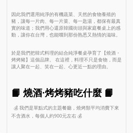
因此我們選用純淨的有機蔬菜、天然的食物養殖的
豬，讓每一片肉、每一片菜、每一匙湯，都保有最真
實的味道；我們用心還原韓國街頭與家庭餐桌上的感
動，讓你在台灣，也能嚐到那份熟悉又熱情的滋味。
於是我們把韓式料理的結合純淨餐桌孕育了【燒酒・
烤烤豬】這個品牌。 在這裡，料理不只是食物，而是
讓人聚在一起、笑在一起、心更近一點的理由。
📙 燒酒·烤烤豬吃什麼 📙
💰 我們是單點式的主題餐廳，燒烤類平均消費下來
不含酒水，每個人約900元左右 💰