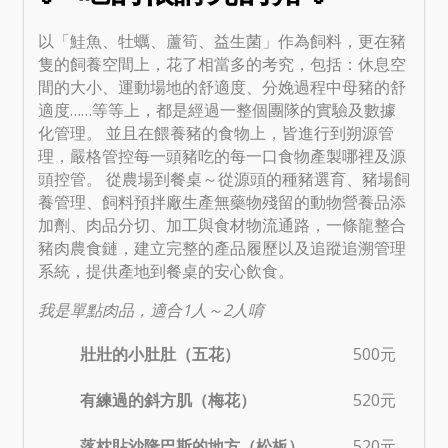
以「鮭魚、牡蠣、蘆筍、益生菌」作為飼料，更在豬
隻的飼養空間上，花了相當多的考究，包括：休息空
間的大小、運動場地的舒適度、分娩過程中母豬的舒
適度……等等上，都是經過一整個團隊的實驗及數據
化管理。 並且在餵養豬的食物上，皆進行到朔源管
理，嚴格管控每一頭豬吃的每一口食物產製哪裡及源
頭控管。 從農場到餐桌～從源頭的種豬選育、豬場飼
養管理、飼料預拌廠生產無藥物殘留的動物營養品添
加劑、肉品分切、加工與食材物流通路，一條龍整合
豬肉農食鏈，建立完整的產品履歷以及追蹤追溯管理
系統，提供產地到餐桌的安心飲食。
我是單點肉品，適合1人～2人唷
壯壯的小肚肚（五花）
500元
有練過的斜方肌（梅花）
520元
落枕貼沙隆巴斯的地方（松板）
520元