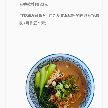
麻香乾拌麵 80元
自製油潑辣椒+川西九葉青花椒粉的經典麻辣滋
味 (可作五辛素)