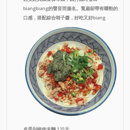
biangbiang的聲音而揚名。寬扁卻帶有嚼勁的
口感，搭配綜合哨子醬，好吃又好biang
皮蛋剁椒肉末麵 125元