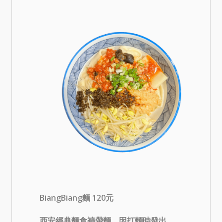
BiangBiang麵 120元
西安經典麵食褲帶麵，因打麵時發出