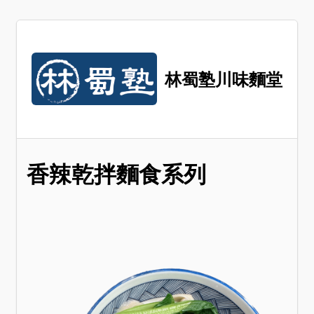
林蜀塾川味麵堂
香辣乾拌麵食系列