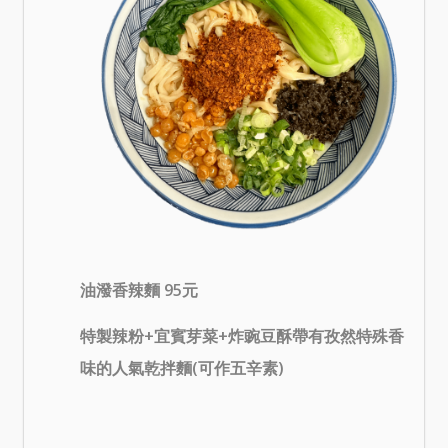
油潑香辣麵 95元
特製辣粉+宜賓芽菜+炸豌豆酥帶有孜然特殊香
味的人氣乾拌麵(可作五辛素)