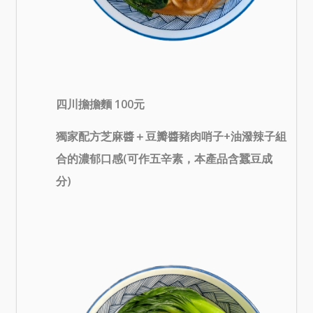
四川擔擔麵 100元
獨家配方芝麻醬＋豆瓣醬豬肉哨子+油潑辣子組
合的濃郁口感(可作五辛素，本產品含蠶豆成
分)