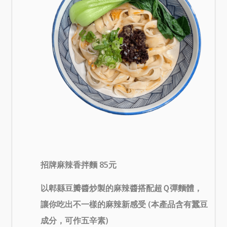
招牌麻辣香拌麵 85元
以郫縣豆瓣醬炒製的麻辣醬搭配超Ｑ彈麵體，
讓你吃出不一樣的麻辣新感受 (本產品含有蠶豆
成分，可作五辛素)