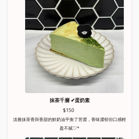
抹茶千層
✔︎蛋奶素
$150
淡雅抹茶香與香甜的鮮奶油平衡了苦澀，香味濃郁但口感輕
盈不膩♡*