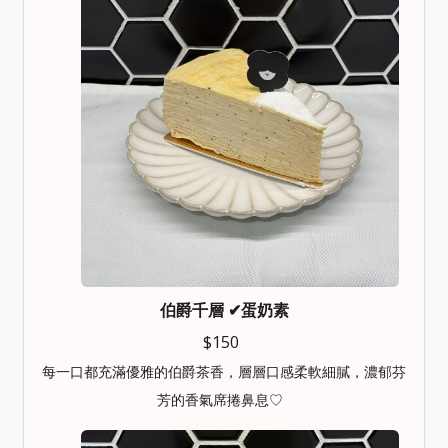
伯爵千層
✔︎蛋奶素
$150
每一口都充滿優雅的伯爵茶香，層層口感柔軟細膩，濃郁芬
芳的香氣席捲鼻息♡