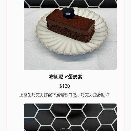
布朗尼
✔︎蛋奶素
$120
上層生巧克力搭配下層鬆軟口感，巧克力控必點♡