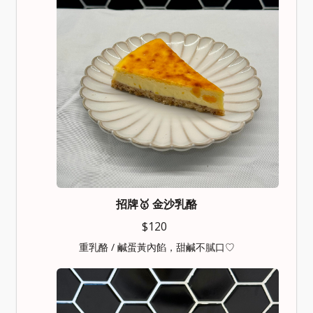
招牌🥇 金沙乳酪
$120
重乳酪 / 鹹蛋黃內餡，甜鹹不膩口♡