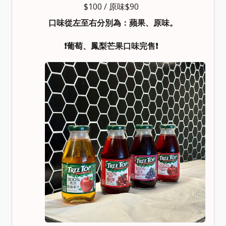
$100 / 原味$90
口味從左至右分別為：蘋果、原味。
❗葡萄、鳳梨芒果口味完售❗