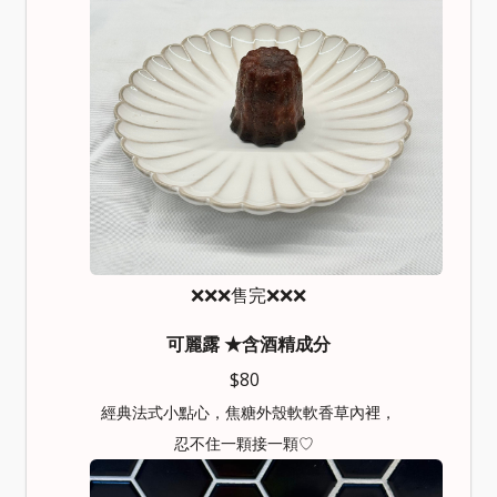
❌❌❌售完❌❌❌
可麗露
★含酒精成分
$80
經典法式小點心，焦糖外殼軟軟香草內裡，
忍不住一顆接一顆♡