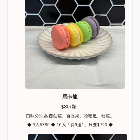
馬卡龍
$80/顆
口味分別為:覆盆莓、百香果、哈密瓜、藍莓。
◆ 5入$380 ◆ 10入「買9送1」只要$720 ◆