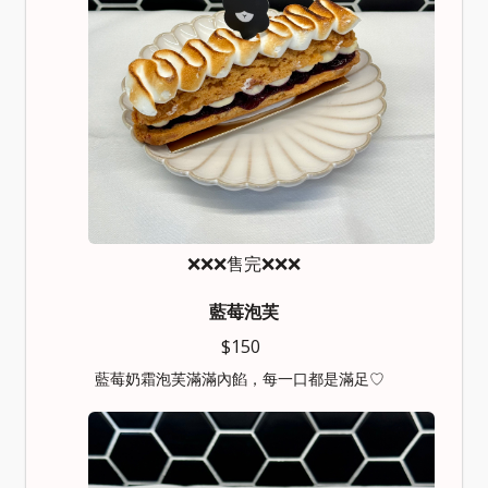
❌❌❌售完❌❌❌
藍莓泡芙
$150
藍莓奶霜泡芙滿滿內餡，每一口都是滿足♡