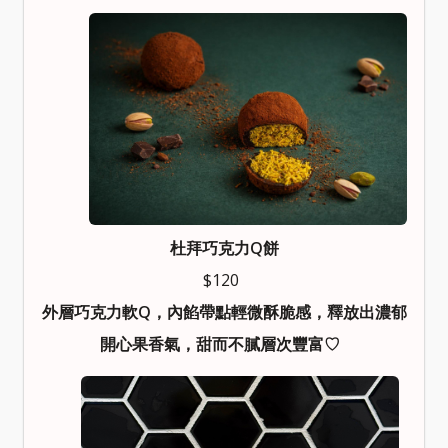
杜拜巧克力Q餅
$120
外層巧克力軟Q，內餡帶點輕微酥脆感，釋放出濃郁
開心果香氣，甜而不膩層次豐富♡