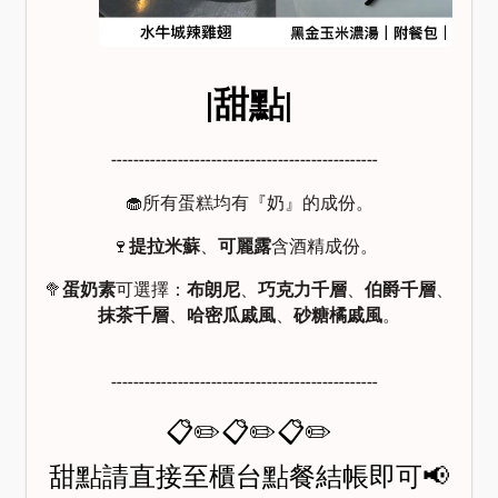
|甜點|
╌╌╌╌╌╌╌╌╌╌╌╌╌╌╌╌╌╌╌╌╌╌╌╌
🧁所有蛋糕均有『奶』的成份。
🍷
提拉米蘇
、
可麗露
含酒精成份。
🥦
蛋奶素
可選擇：
布朗尼
、
巧克力千層
、
伯爵千層
、
抹茶千層
、
哈密瓜戚風
、
砂糖橘戚風
。
╌╌╌╌╌╌╌╌╌╌╌╌╌╌╌╌╌╌╌╌╌╌╌╌
📋✏️📋✏️📋✏️
甜點請直接至櫃台點餐結帳即可📢