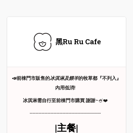
黑Ru Ru Cafe
📣前棟門市販售的
冰淇淋及餵羊
的牧草都『不列入』
內用低消!
冰淇淋需自行至前棟門市購買 謝謝~
🍧❤️
╌╌╌╌╌╌╌╌╌╌╌╌╌╌╌╌╌╌╌╌╌╌╌╌
|主餐|