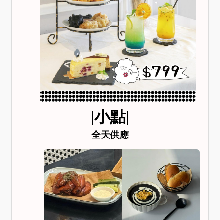
|小點|
全天供應