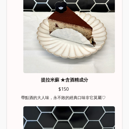
提拉米蘇
★含酒精成分
$150
帶點酒的大人味，永不敗的經典口味非它莫屬♡