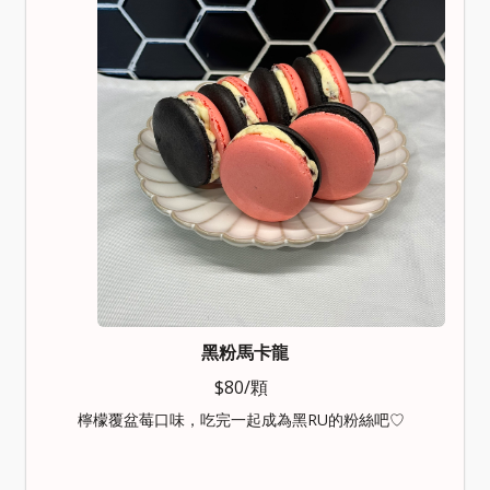
黑粉馬卡龍
$80/顆
檸檬覆盆莓口味，吃完一起成為黑RU的粉絲吧♡