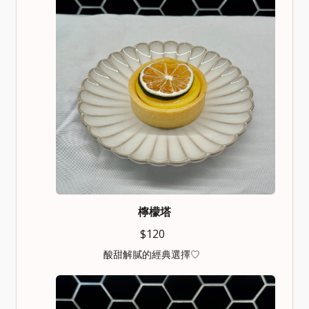
檸檬塔
$120
酸甜解膩的經典選擇♡