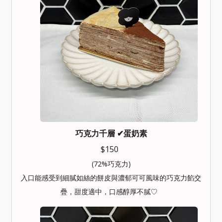
巧克力千層
✔︎蛋奶素
$150
(72%巧克力)
入口能感受到細膩如絲的餅皮與濃郁可可風味的巧克力餡交
疊，甜度適中，口感醇厚不膩♡