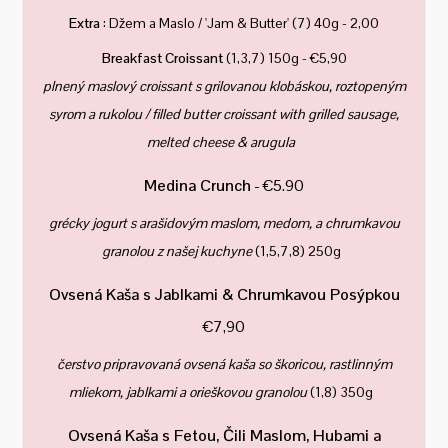
Extra
: Džem a Maslo / 'Jam & Butter' (7) 40g - 2,00
Breakfast Croissant
(1,3,7) 150g - €5,90
plnený maslový croissant s grilovanou klobáskou, roztopeným
syrom a rukolou / filled butter croissant with grilled sausage,
melted cheese & arugula
Medina Crunch
- €5.90
grécky jogurt s arašidovým maslom, medom, a chrumkavou
granolou z našej kuchyne
(1,5,7,8) 250g
Ovsená Kaša s Jablkami & Chrumkavou Posýpkou
€7,90
čerstvo pripravovaná ovsená kaša so škoricou, rastlinným
mliekom, jablkami a orieškovou granolou
(1,8) 350g
Ovsená Kaša s Fetou, Čili Maslom, Hubami a