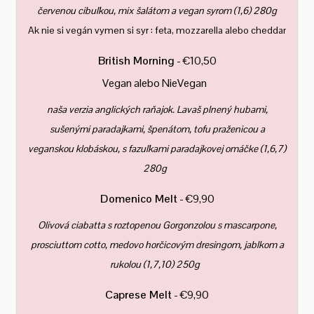
červenou cibuľkou, mix šalátom a vegan syrom (1,6) 280g
Ak nie si vegán vymen si syr : feta, mozzarella alebo cheddar
British Morning
- €10,50
Vegan alebo NieVegan
naša verzia anglických raňajok. Lavaš plnený hubami,
sušenými paradajkami, špenátom, tofu praženicou a
veganskou klobáskou, s fazuľkami paradajkovej omáčke (1,6,7)
280g
Domenico Melt
- €9,90
Olivová ciabatta s roztopenou Gorgonzolou s mascarpone,
prosciuttom cotto, medovo horčicovým dresingom, jablkom a
rukolou (1,7,10) 250g
Caprese Melt
- €9,90