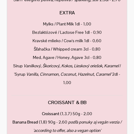
EXTRA
Mylks / Plant Milk 1dl - 1,00
Bezlaktózové / Lactose Free 1dl - 0,90
Kravské mlieko / Cow's milk 1dl - 0,60
Šľahačka / Whipped cream 3cl - 0,80
Med, Agave / Honey, Agave 3cl - 0,80
Sirup
Vanilkový, Škoricový, Kokos, Lieskový oriešok, Karamel
/
'Syrup
Vanilla, Cinnamon, Coconut, Hazelnut, Caramel'
2dl -
1,00
CROISSANT & BB
Croissant
(1,3,7) 50g - 2,00
Banana Bread
(1,8) 90g - 2,60
podľa ponuky aj vegán verzia /
'according to offer, also a vegan option'