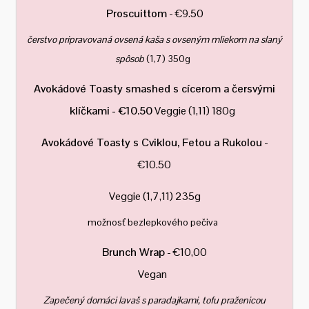
Proscuittom
- €9.50
čerstvo pripravovaná ovsená kaša s ovseným mliekom na slaný
spôsob
(1,7) 350g
Avokádové Toasty smashed s cícerom a čersvými
klíčkami
- €10.50
Veggie (1,11) 180g
Avokádové Toasty s Cviklou, Fetou a Rukolou
-
€10.50
Veggie (1,7,11) 235g
možnosť bezlepkového pečiva
Brunch Wrap
- €10,00
Vegan
Zapečený domáci lavaš s paradajkami, tofu praženicou