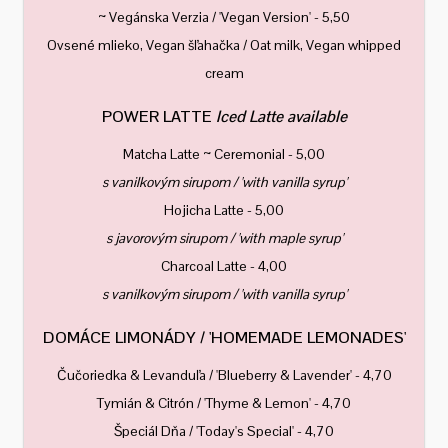
~ Vegánska Verzia / 'Vegan Version' - 5,50
Ovsené mlieko, Vegan šľahačka / Oat milk, Vegan whipped
cream
POWER LATTE
Iced Latte available
Matcha Latte ~ Ceremonial - 5,00
s vanilkovým sirupom / 'with vanilla syrup'
Hojicha Latte - 5,00
s javorovým sirupom / 'with maple syrup'
Charcoal Latte - 4,00
s vanilkovým sirupom / 'with vanilla syrup'
DOMÁCE LIMONÁDY / 'HOMEMADE LEMONADES'
Čučoriedka & Levanduľa / 'Blueberry & Lavender' - 4,70
Tymián & Citrón / 'Thyme & Lemon' - 4,70
Špeciál Dňa / 'Today's Special' - 4,70