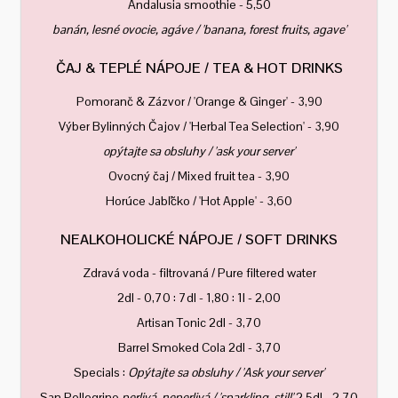
Andalusia smoothie - 5,50
banán, lesné ovocie, agáve / 'banana, forest fruits, agave'
ČAJ & TEPLÉ NÁPOJE / TEA & HOT DRINKS
Pomoranč & Zázvor / 'Orange & Ginger' - 3,90
Výber Bylinných Čajov / 'Herbal Tea Selection' - 3,90
opýtajte sa obsluhy / 'ask your server'
Ovocný čaj / Mixed fruit tea - 3,90
Horúce Jabľčko / 'Hot Apple' - 3,60
NEALKOHOLICKÉ NÁPOJE / SOFT DRINKS
Zdravá voda - filtrovaná / Pure filtered water
2dl - 0,70 : 7dl - 1,80 : 1l - 2,00
Artisan Tonic 2dl - 3,70
Barrel Smoked Cola 2dl - 3,70
Specials :
Opýtajte sa obsluhy / 'Ask your server'
San Pellegrino
perlivá, neperlivá / 'sparkling, still'
2.5dl - 2,70