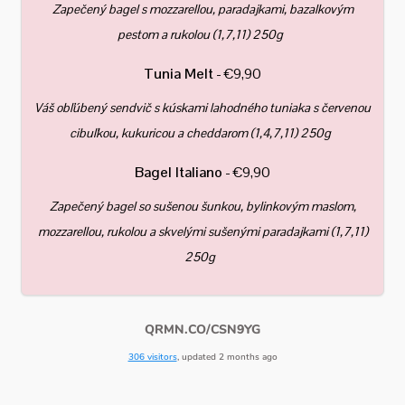
Zapečený bagel s mozzarellou, paradajkami, bazalkovým
pestom a rukolou (1,7,11) 250g
Tunia Melt
- €9,90
Váš obľúbený sendvič s kúskami lahodného tuniaka s červenou
cibuľkou, kukuricou a cheddarom (1,4,7,11) 250g
Bagel Italiano
- €9,90
Zapečený bagel so sušenou šunkou, bylinkovým maslom,
mozzarellou, rukolou a skvelými sušenými paradajkami (1,7,11)
250g
QRMN.CO/CSN9YG
306 visitors
, updated 2 months ago