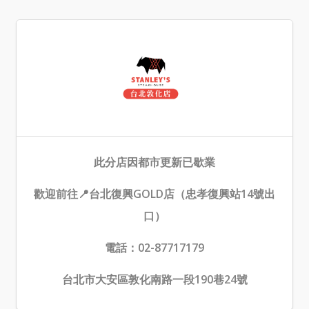
此分店因都市更新已歇業
歡迎前往📍台北復興GOLD店（忠孝復興站14號出
口）
電話：02-87717179
台北市大安區敦化南路一段190巷24號