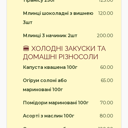
Тірамісу 250г
125.00
Млинці шоколадні з вишнею
120.00
3шт
Млинці 3 начиник 2шт
200.00
🍔 ХОЛОДНІ ЗАКУСКИ ТА
ДОМАШНІ РІЗНОСОЛИ
Капуста квашена 100г
60.00
Огіруи солоні або
65.00
мариновані 100г
Помідори мариновані 100г
70.00
Асорті з маслин 100г
80.00