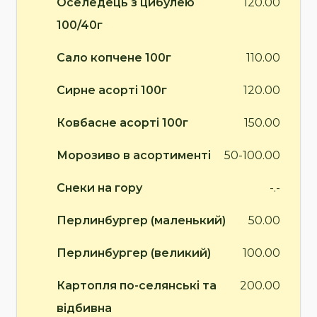
Оселедець з цибулею
120.00
100/40г
Сало копчене 100г
110.00
Сирне асорті 100г
120.00
Ковбасне асорті 100г
150.00
Морозиво в асортименті
50-100.00
Снеки на гору
-.-
Перлинбургер (маленький)
50.00
Перлинбургер (великий)
100.00
Картопля по-селянські та
200.00
відбивна