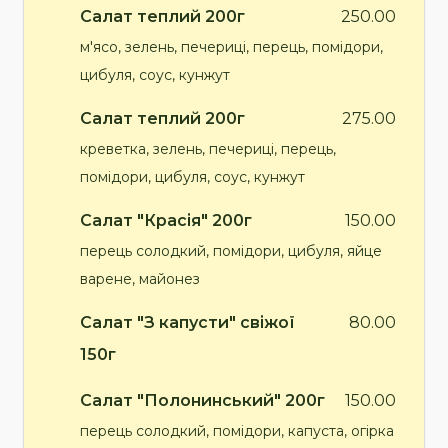
Салат теплий 200г
250.00
м'ясо, зелень, печериці, перець, помідори,
цибуля, соус, кунжут
Салат теплий 200г
275.00
креветка, зелень, печериці, перець,
помідори, цибуля, соус, кунжут
Салат "Красія" 200г
150.00
перець солодкий, помідори, цибуля, яйце
варене, майонез
Салат "З капусти" свіжої
80.00
150г
Салат "Полонинський" 200г
150.00
перець солодкий, помідори, капуста, огірка