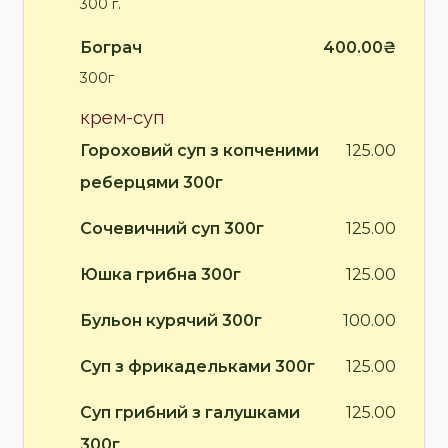
300 г.
Бограч
400.00₴
300г
крем-суп
Гороховий суп з копченими
125.00
реберцями 300г
Сочевичний суп 300г
125.00
Юшка грибна 300г
125.00
Бульон курячий 300г
100.00
Суп з фрикадельками 300г
125.00
Суп грибний з галушками
125.00
300г