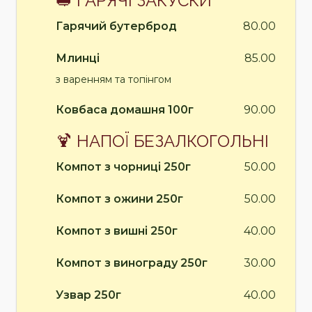
🥪 ГАРЯЧІ ЗАКУСКИ
Гарячий бутерброд
80.00
Млинці
85.00
з варенням та топінгом
Ковбаса домашня 100г
90.00
🍹 НАПОЇ БЕЗАЛКОГОЛЬНІ
Компот з чорниці 250г
50.00
Компот з ожини 250г
50.00
Компот з вишні 250г
40.00
Компот з винограду 250г
30.00
Узвар 250г
40.00