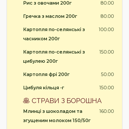
Рис з овочами 200г
80.00
Гречка з маслом 200г
80.00
Картопля по-селянські з
100.00
часником 200г
Картопля по-селянські з
150.00
цибулею 200г
Картопля фрі 200г
50.00
Цибуля кільця -г
150.00
🥞 СТРАВИ З БОРОШНА
Млинці з шоколадом та
160.00
згущеним молоком 150/50г