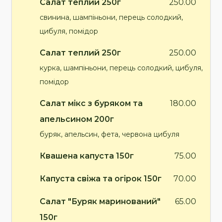
Салат теплий 250г
250.00
свинина, шампіньони, перець солодкий,
цибуля, помідор
Салат теплий 250г
250.00
курка, шампіньони, перець солодкий, цибуля,
помідор
Салат мікс з буряком та
180.00
апельсином 200г
буряк, апельсин, фета, червона цибуля
Квашена капуста 150г
75.00
Капуста свіжа та огірок 150г
70.00
Салат "Буряк маринований"
65.00
150г