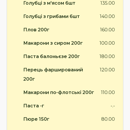
Голубці з м'ясом 6шт
135.00
Голубці з грибами 6шт
140.00
Плов 200г
160.00
Макарони з сиром 200г
100.00
Паста балоньєзе 200г
180.00
Перець фарширований
120.00
200г
Макарони по-флотські 200г
110.00
Паста -г
-.-
Пюре 150г
80.00