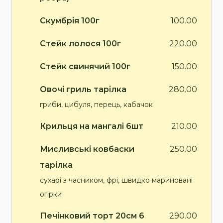
Скумбрія 100г
100.00
Стейк лолося 100г
220.00
Стейк свинячий 100г
150.00
Овочі гриль тарілка
280.00
гриби, цибуля, перець, кабачок
Крильця на мангалі 6шт
210.00
Мисливські ковбаски
250.00
тарілка
сухарі з часником, фрі, швидко мариновані
огірки
Печінковий торт 20см 6
290.00