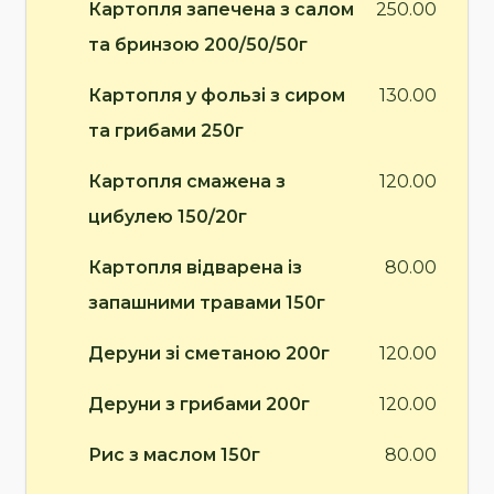
Картопля запечена з салом
250.00
та бринзою 200/50/50г
Картопля у фользі з сиром
130.00
та грибами 250г
Картопля смажена з
120.00
цибулею 150/20г
Картопля відварена із
80.00
запашними травами 150г
Деруни зі сметаною 200г
120.00
Деруни з грибами 200г
120.00
Рис з маслом 150г
80.00