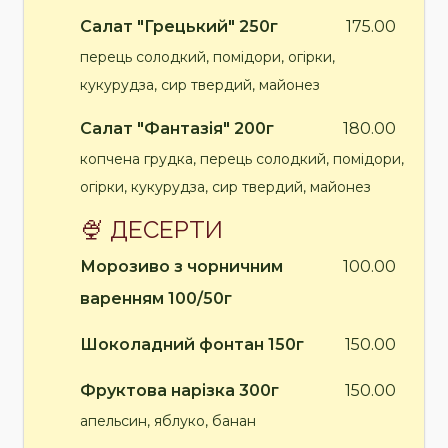
Салат "Грецький" 250г
175.00
перець солодкий, помідори, огірки,
кукурудза, сир твердий, майонез
Салат "Фантазія" 200г
180.00
копчена грудка, перець солодкий, помідори,
огірки, кукурудза, сир твердий, майонез
🍨 ДЕСЕРТИ
Морозиво з чорничним
100.00
варенням 100/50г
Шоколадний фонтан 150г
150.00
Фруктова нарізка 300г
150.00
апельсин, яблуко, банан