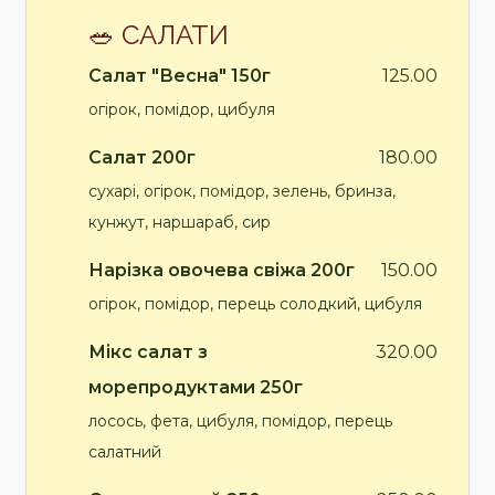
🥗 САЛАТИ
Салат "Весна" 150г
125.00
огірок, помідор, цибуля
Салат 200г
180.00
сухарі, огірок, помідор, зелень, бринза,
кунжут, наршараб, сир
Нарізка овочева свіжа 200г
150.00
огірок, помідор, перець солодкий, цибуля
Мікс салат з
320.00
морепродуктами 250г
лосось, фета, цибуля, помідор, перець
салатний