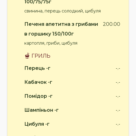
100/75/75г
свинина, перець солодкий, цибуля
Печеня апетитна з грибами
200.00
в горшику 150/100г
картопля, гриби, цибуля
🫕 ГРИЛЬ
Перець -г
-.-
Кабачок -г
-.-
Помідор -г
-.-
Шампіньон -г
-.-
Цибуля -г
-.-