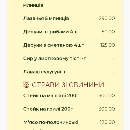
млинців
Лазанья 5 млинців
290.00
Деруни з грибами 4шт
150.00
Деруни з сметаною 4шт
125.00
Сир у листковому тісті -г
-.-
Лаваш сулугуні -г
-.-
🐷 СТРАВИ ЗІ СВИНИНИ
Стейк на мангалі 200г
300.00
Стейк на грилі 200г
300.00
М'ясо по-полонинські
120.00