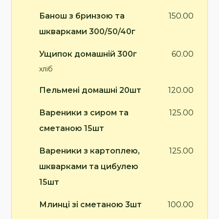
Банош з бринзою та
150.00
шкварками 300/50/40г
Ущипок домашній 300г
60.00
хліб
Пельмені домашні 20шт
120.00
Вареники з сиром та
125.00
сметаною 15шт
Вареники з картоплею,
125.00
шкварками та цибулею
15шт
Млинці зі сметаною 3шт
100.00