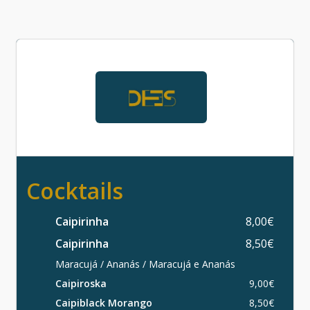
Cocktails
Caipirinha
8,00€
Caipirinha
8,50€
Maracujá / Ananás / Maracujá e Ananás
Caipiroska
9,00€
Caipiblack Morango
8,50€