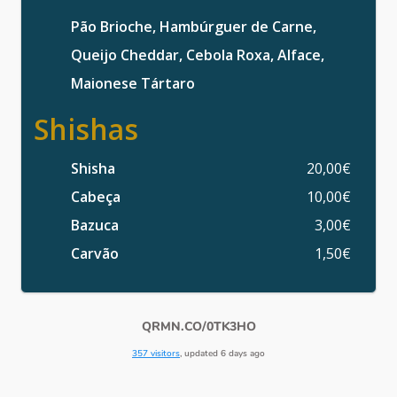
Pão Brioche, Hambúrguer de Carne,
Queijo Cheddar, Cebola Roxa, Alface,
Maionese Tártaro
Shishas
Shisha
20,00€
Cabeça
10,00€
Bazuca
3,00€
Carvão
1,50€
QRMN.CO/0TK3HO
357 visitors
, updated 6 days ago